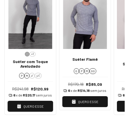
+1
Suéter Flamê
Suéter com Toque
Su
Aveludado
G
P
M
GG
P
M
G
GG
R$170,18
R$85,09
R$241,98
R$120,99
R$2
6
x de
R$14,18
sem juros
6
x de
R$20,17
sem juros
6
x 
QUERO ESSE
QUERO ESSE