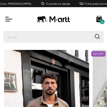
Use: PRIMEIRACOMPRA
Troca fácil e rápida
Frete grátis acima d
0
50
%
OFF