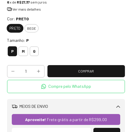
6
x de
R$27,37
sem juros
Ver mais detalhes
Cor:
PRETO
PRETO
BEGE
Tamanho:
P
P
M
G
Compre pelo WhatsApp
MEIOS DE ENVIO
Alterar CEP
Aproveite!
Frete grátis a partir de
R$299,00