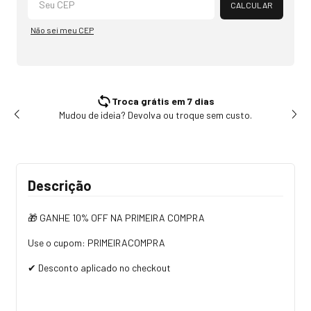
CALCULAR
Não sei meu CEP
Troca grátis em 7 dias
Mudou de ideia? Devolva ou troque sem custo.
Tr
Descrição
🎁 GANHE 10% OFF NA PRIMEIRA COMPRA
Use o cupom: PRIMEIRACOMPRA
✔ Desconto aplicado no checkout