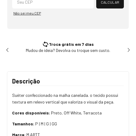
CALCULAR
Não sei meu CEP
Troca grátis em 7 dias
Mudou de ideia? Devolva ou troque sem custo.
Tr
Descrição
Suéter confeccionado na malha canelada. o tecido possui
textura em relevo vertical que valoriza o visual da peça.
Cores disponíveis:
Preto, Off White, Terracota
Tamanhos:
P | M | G | GG
Marca:
M.ARTT