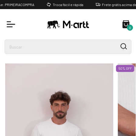
e: PRIMEIRACOMPRA
Troca fácil e rápida
Frete grátis acima de R
0
50
%
OFF