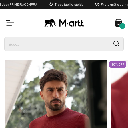
Use: PRIMEIRACOMPRA
Troca fácil e rápida
Frete grátis acima d
0
50
%
OFF