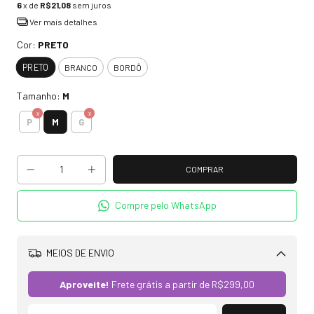
6
x de
R$21,08
sem juros
Ver mais detalhes
Cor:
PRETO
PRETO
BRANCO
BORDÔ
Tamanho:
M
M
P
G
Compre pelo WhatsApp
MEIOS DE ENVIO
Alterar CEP
Aproveite!
Frete grátis a partir de
R$299,00