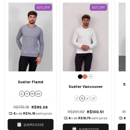
50
%
OFF
50
%
OFF
+1
Suéter Flamê
Sué
Suéter Vancouver
G
P
M
GG
P
M
G
GG
R$170,18
R$85,09
R$201,02
R$100,51
R$2
6
x de
R$14,18
sem juros
6
x de
R$16,75
sem juros
6
x 
QUERO ESSE
QUERO ESSE