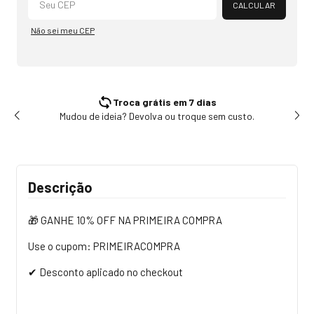
CALCULAR
Não sei meu CEP
Troca grátis em 7 dias
Mudou de ideia? Devolva ou troque sem custo.
Tr
Descrição
🎁 GANHE 10% OFF NA PRIMEIRA COMPRA
Use o cupom: PRIMEIRACOMPRA
✔ Desconto aplicado no checkout