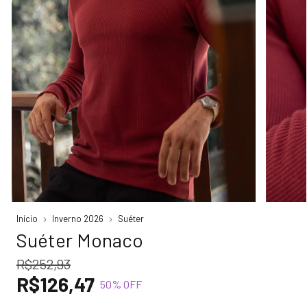
Início
Inverno 2026
Suéter
Suéter Monaco
R$252,93
R$126,47
50
% OFF