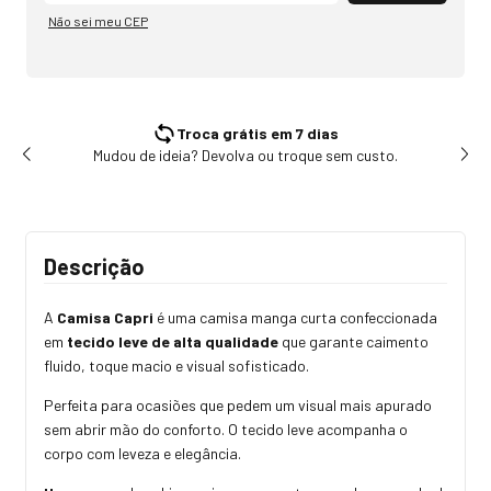
Não sei meu CEP
Troca grátis em 7 dias
Mudou de ideia? Devolva ou troque sem custo.
Tr
Descrição
A
Camisa Capri
é uma camisa manga curta confeccionada
em
tecido leve de alta qualidade
que garante caimento
fluido, toque macio e visual sofisticado.
Perfeita para ocasiões que pedem um visual mais apurado
sem abrir mão do conforto. O tecido leve acompanha o
corpo com leveza e elegância.