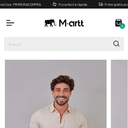
 | Use: PRIMEIRACOMPRA
Troca fácil e rápida
Frete grátis acim
0