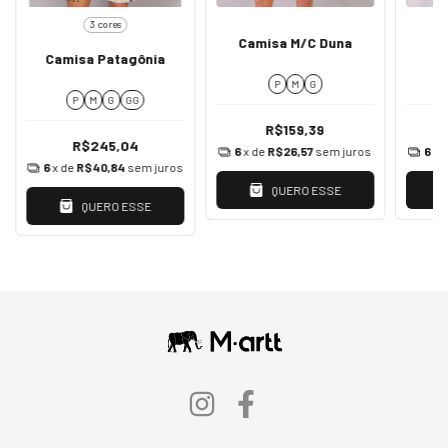
3 cores
Camisa M/C Duna
C
Camisa Patagônia
P
M
G
P
M
G
GG
R$159,39
R$245,04
6
x de
R$26,57
sem juros
6
x 
6
x de
R$40,84
sem juros
QUERO ESSE
QUERO ESSE