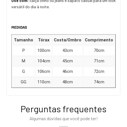
Use com:
calça chino ou jeans e sapato casual para um look
versátil do dia à noite.
MEDIDAS
Tamanho
Tórax
Costa/Ombro
Comprimento
P
100cm
43cm
70cm
M
104cm
45cm
71cm
G
106cm
46cm
72cm
GG
110cm
48cm
74cm
Perguntas frequentes
Algumas dúvidas que você pode ter!