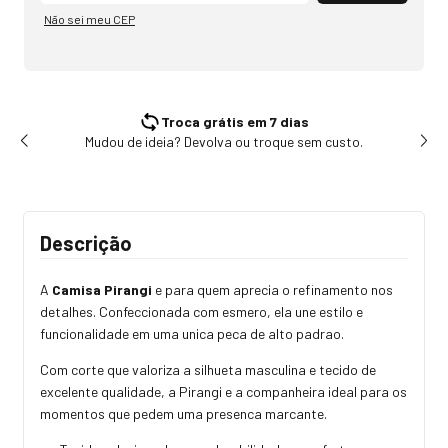
Não sei meu CEP
Troca grátis em 7 dias
Mudou de ideia? Devolva ou troque sem custo.
Tr
Descrição
A
Camisa Pirangi
e para quem aprecia o refinamento nos
detalhes. Confeccionada com esmero, ela une estilo e
funcionalidade em uma unica peca de alto padrao.
Com corte que valoriza a silhueta masculina e tecido de
excelente qualidade, a Pirangi e a companheira ideal para os
momentos que pedem uma presenca marcante.