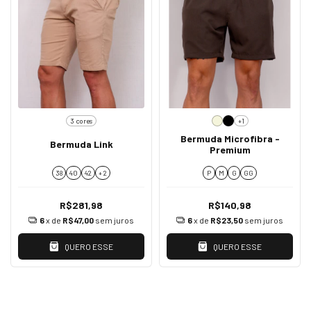
3 cores
+1
Bermuda Microfibra -
Bermuda Link
Premium
38
40
42
+ 2
P
M
G
GG
R$281,98
R$140,98
6
x de
R$47,00
sem juros
6
x de
R$23,50
sem juros
QUERO ESSE
QUERO ESSE