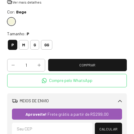
Ver mais detalhes
Cor:
Bege
Tamanho:
P
P
M
G
GG
Compre pelo WhatsApp
MEIOS DE ENVIO
Alterar CEP
Aproveite!
Frete grátis a partir de
R$299,00
CALCULAR