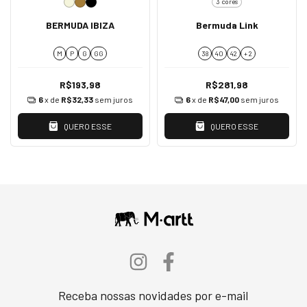
3 cores
BERMUDA IBIZA
Bermuda Link
M
P
G
GG
38
40
42
+ 2
R$193,98
R$281,98
6
x de
R$32,33
sem juros
6
x de
R$47,00
sem juros
QUERO ESSE
QUERO ESSE
Receba nossas novidades por e-mail