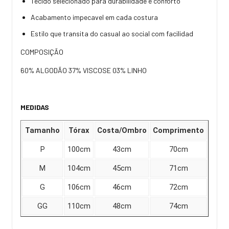
Tecido selecionado para durabilidade e conforto
Acabamento impecavel em cada costura
Estilo que transita do casual ao social com facilidad
COMPOSIÇÃO
60% ALGODÃO 37% VISCOSE 03% LINHO
MEDIDAS
Tamanho
Tórax
Costa/Ombro
Comprimento
P
100cm
43cm
70cm
M
104cm
45cm
71cm
G
106cm
46cm
72cm
GG
110cm
48cm
74cm