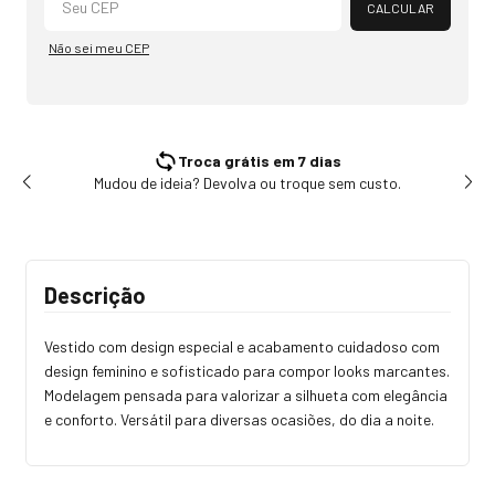
CALCULAR
Não sei meu CEP
Troca grátis em 7 dias
Mudou de ideia? Devolva ou troque sem custo.
Tr
Descrição
Vestido com design especial e acabamento cuidadoso com
design feminino e sofisticado para compor looks marcantes.
Modelagem pensada para valorizar a silhueta com elegância
e conforto. Versátil para diversas ocasiões, do dia a noite.