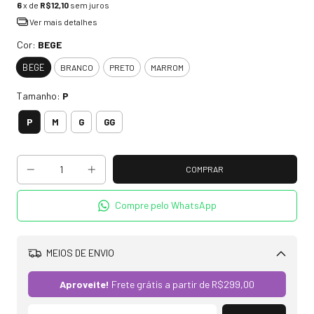
6
x de
R$12,10
sem juros
Ver mais detalhes
Cor:
BEGE
BEGE
BRANCO
PRETO
MARROM
Tamanho:
P
P
M
G
GG
Compre pelo WhatsApp
MEIOS DE ENVIO
Alterar CEP
Aproveite!
Frete grátis a partir de
R$299,00