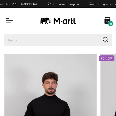
 | Use: PRIMEIRACOMPRA
Troca fácil e rápida
Frete grátis acim
0
50
%
OFF